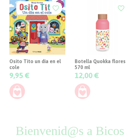
favorite_border
favorite_border
Osito Tito un día en el
Botella Quokka flores
cole
570 ml
Precio
Precio
9,95 €
12,00 €
Bienvenid@s a Bicos