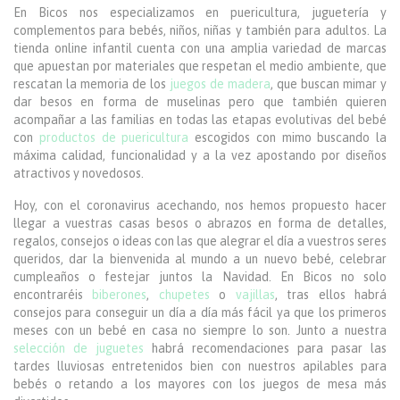
En Bicos nos especializamos en puericultura, juguetería y
complementos para bebés, niños, niñas y también para adultos. La
tienda online infantil cuenta con una amplia variedad de marcas
que apuestan por materiales que respetan el medio ambiente, que
rescatan la memoria de los
juegos de madera
, que buscan mimar y
dar besos en forma de muselinas pero que también quieren
acompañar a las familias en todas las etapas evolutivas del bebé
con
productos de puericultura
escogidos con mimo buscando la
máxima calidad, funcionalidad y a la vez apostando por diseños
atractivos y novedosos.
Hoy, con el coronavirus acechando, nos hemos propuesto hacer
llegar a vuestras casas besos o abrazos en forma de detalles,
regalos, consejos o ideas con las que alegrar el día a vuestros seres
queridos, dar la bienvenida al mundo a un nuevo bebé, celebrar
cumpleaños o festejar juntos la Navidad. En Bicos no solo
encontraréis
biberones
,
chupetes
o
vajillas
, tras ellos habrá
consejos para conseguir un día a día más fácil ya que los primeros
meses con un bebé en casa no siempre lo son. Junto a nuestra
selección de juguetes
habrá recomendaciones para pasar las
tardes lluviosas entretenidos bien con nuestros apilables para
bebés o retando a los mayores con los juegos de mesa más