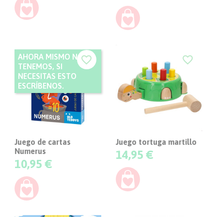
AHORA MISMO NO
favorite_border
favorite_border
TENEMOS, SI
NECESITAS ESTO
ESCRÍBENOS.
Juego de cartas
Juego tortuga martillo
Numerus
Precio
14,95 €
Precio
10,95 €