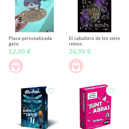
Placa personalizada
El caballero de los siete
gato
reinos
Precio
Precio
12,00 €
26,90 €
favorite_border
favorite_border