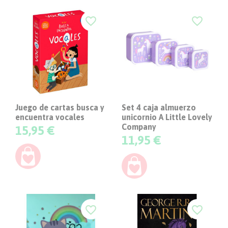
favorite_border
favorite_border
Juego de cartas busca y
Set 4 caja almuerzo
encuentra vocales
unicornio A Little Lovely
Company
Precio
15,95 €
Precio
11,95 €
favorite_border
favorite_border