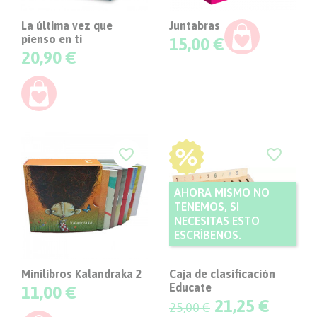
La última vez que
Juntabras
pienso en ti
Precio
15,00 €
Precio
20,90 €
-15%
favorite_border
favorite_border
AHORA MISMO NO
TENEMOS, SI
NECESITAS ESTO
ESCRÍBENOS.
Minilibros Kalandraka 2
Caja de clasificación
Educate
Precio
11,00 €
Precio
21,25 €
25,00 €