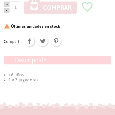
favorite_border
COMPRAR

Últimas unidades en stock
Compartir
Descripción
+6 años
1 a 3 jugadores