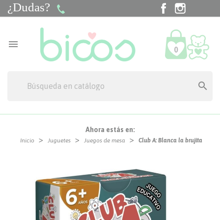
¿Dudas?
Facebook
Instagra
Tik

0

Ahora estás en:
Inicio
Juguetes
Juegos de mesa
Club A: Blanca la brujita