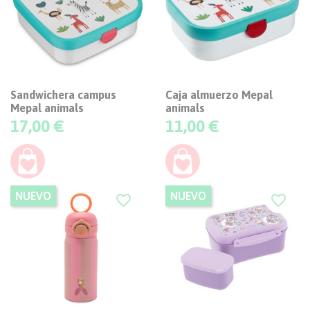
Sandwichera campus
Caja almuerzo Mepal
Mepal animals
animals
Precio
Precio
17,00 €
11,00 €
NUEVO
NUEVO
favorite_border
favorite_border