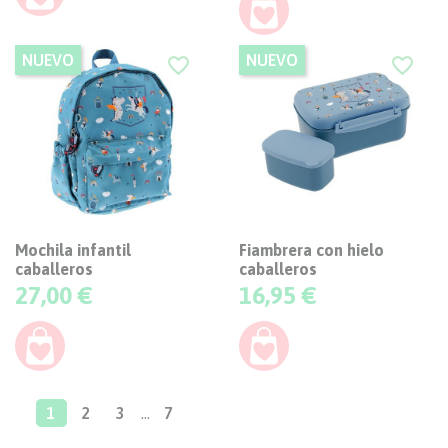
NUEVO
NUEVO
favorite_border
favorite_border
Mochila infantil
Fiambrera con hielo
caballeros
caballeros
Precio
Precio
27,00 €
16,95 €
1
2
3
…
7