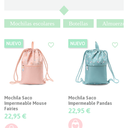
Mochilas escolares
Botellas
Almuerzo
NUEVO
NUEVO
favorite_border
favorite_border
Mochila Saco
Mochila Saco
Impermeable Mouse
Impermeable Pandas
Fairies
Precio
22,95 €
Precio
22,95 €