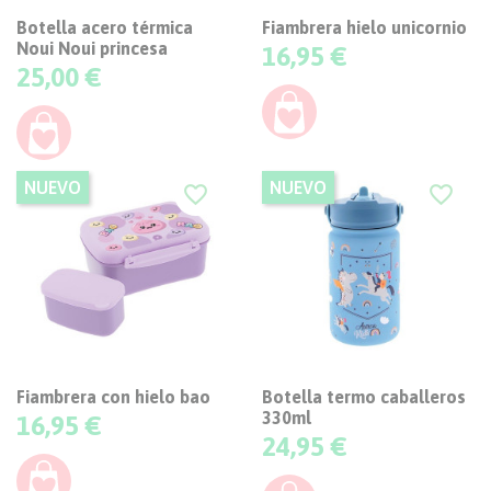
Botella acero térmica
Fiambrera hielo unicornio
Noui Noui princesa
Precio
16,95 €
Precio
25,00 €
NUEVO
NUEVO
favorite_border
favorite_border
Fiambrera con hielo bao
Botella termo caballeros
330ml
Precio
16,95 €
Precio
24,95 €