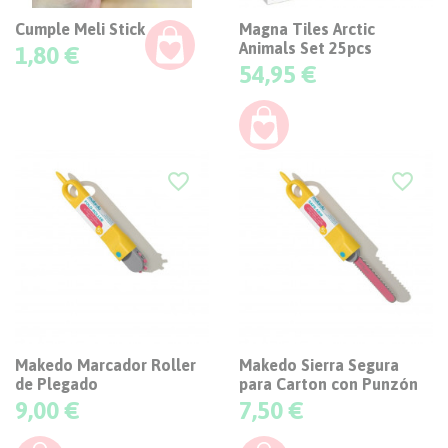
Cumple Meli Stick
Magna Tiles Arctic
Animals Set 25pcs
Precio
1,80 €
Precio
54,95 €
favorite_border
favorite_border
Makedo Marcador Roller
Makedo Sierra Segura
de Plegado
para Carton con Punzón
Precio
Precio
9,00 €
7,50 €