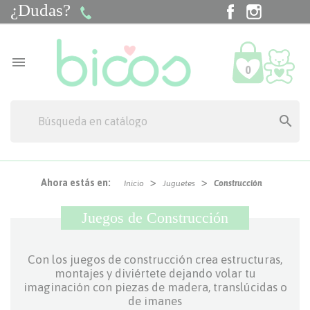
¿Dudas?
Facebook
Instagra
Tik

0

Ahora estás en:
Inicio
Juguetes
Construcción
Juegos de Construcción
Con los juegos de construcción crea estructuras,
montajes y diviértete dejando volar tu
imaginación con piezas de madera, translúcidas o
de imanes