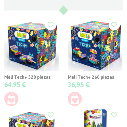
favorite_border
favorite_border
Meli Tech+ 520 piezas
Meli Tech+ 260 piezas
Precio
Precio
64,95 €
36,95 €
favorite_border
favorite_border