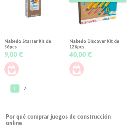
Makedo Starter Kit de
Makedo Discover Kit de
36pcs
126pcs
Precio
Precio
9,00 €
40,00 €
1
2
Por qué comprar juegos de construcción
online