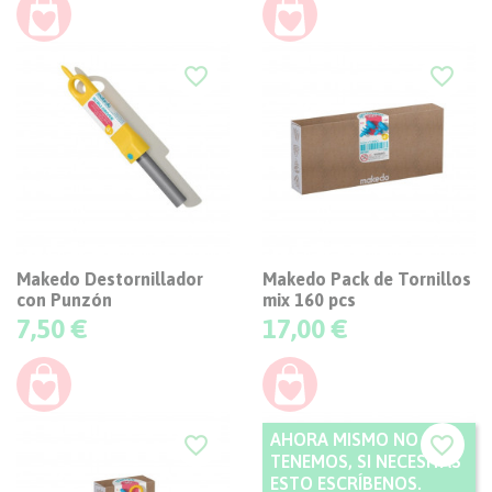
favorite_border
favorite_border
Makedo Destornillador
Makedo Pack de Tornillos
con Punzón
mix 160 pcs
Precio
Precio
7,50 €
17,00 €
AHORA MISMO NO
favorite_border
favorite_border
TENEMOS, SI NECESITAS
ESTO ESCRÍBENOS.