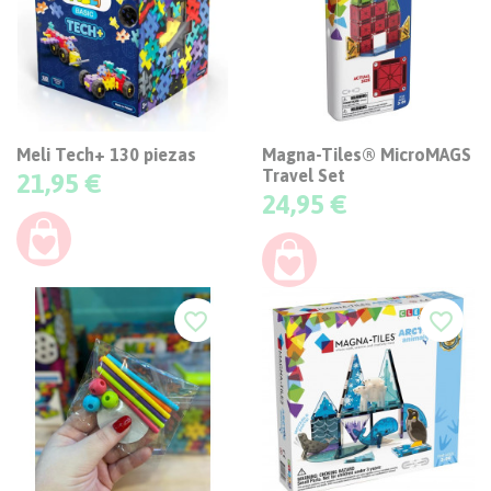
Meli Tech+ 130 piezas
Magna-Tiles® MicroMAGS
Travel Set
Precio
21,95 €
Precio
24,95 €
favorite_border
favorite_border