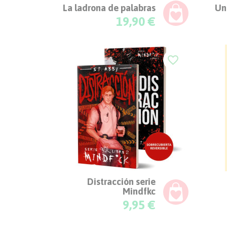
La ladrona de palabras
Un
Precio
19,90 €
favorite_border
Distracción serie
Mindfkc
Precio
9,95 €