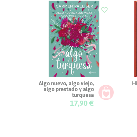
favorite_border
Algo nuevo, algo viejo,
H
algo prestado y algo
turquesa
Precio
17,90 €