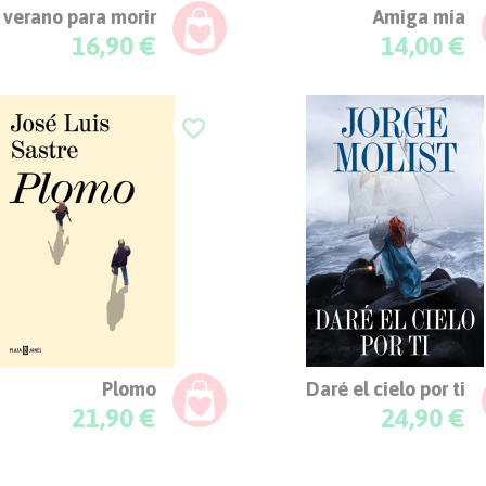
 verano para morir
Amiga mía
Precio
Precio
16,90 €
14,00 €
favorite_border
Plomo
Daré el cielo por ti
Precio
Precio
21,90 €
24,90 €