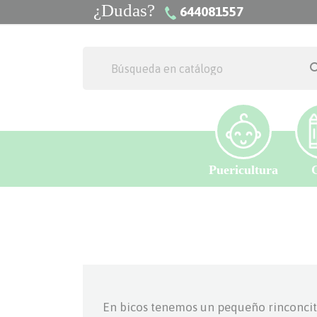
¿Dudas?
644081557
Puericultura
En bicos tenemos un pequeño rinconcit