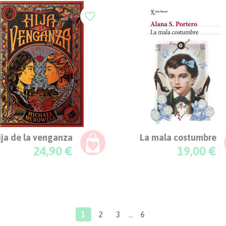
favorite_border
ija de la venganza
La mala costumbre
Precio
Precio
24,90 €
19,00 €
1
2
3
…
6