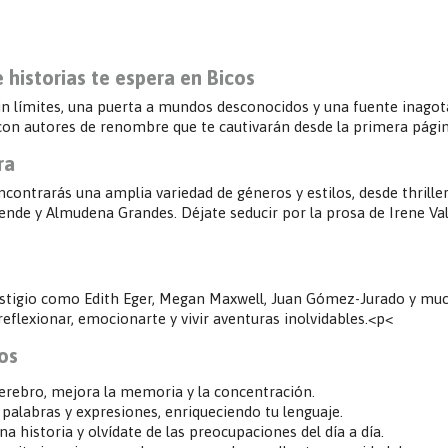
 historias te espera en Bicos
 sin límites, una puerta a mundos desconocidos y una fuente inag
 con autores de renombre que te cautivarán desde la primera págin
ra
ncontrarás una amplia variedad de géneros y estilos, desde thrille
llende y Almudena Grandes. Déjate seducir por la prosa de Irene Val
estigio como Edith Eger, Megan Maxwell, Juan Gómez-Jurado y muc
reflexionar, emocionarte y vivir aventuras inolvidables.<p<
tos
 cerebro, mejora la memoria y la concentración.
palabras y expresiones, enriqueciendo tu lenguaje.
 historia y olvídate de las preocupaciones del día a día.