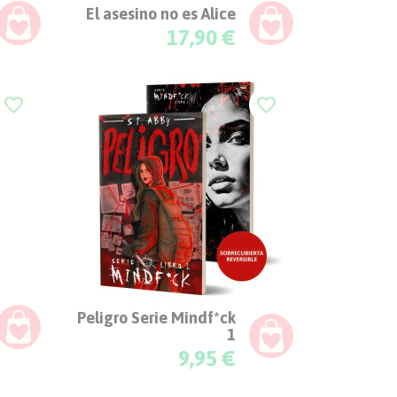
El asesino no es Alice
Precio
17,90 €
favorite_border
favorite_border
Peligro Serie Mindf*ck
1
Precio
9,95 €