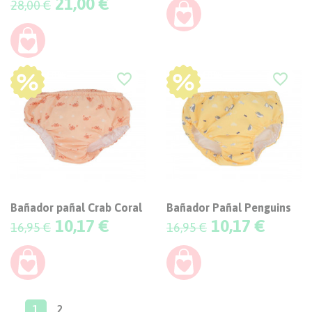
Precio
21,00 €
28,00 €
-40%
-40%
favorite_border
favorite_border
Bañador pañal Crab Coral
Bañador Pañal Penguins
Precio
Precio
10,17 €
10,17 €
16,95 €
16,95 €
1
2