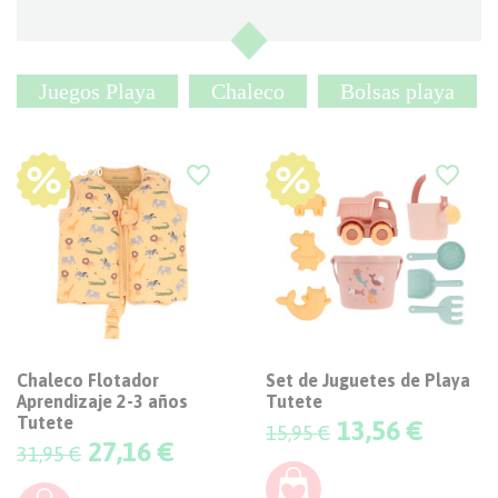
Juegos Playa
Chaleco
Bolsas playa
-15%
-15%
favorite_border
favorite_border
Chaleco Flotador
Set de Juguetes de Playa
Aprendizaje 2-3 años
Tutete
Tutete
Precio
13,56 €
15,95 €
Precio
27,16 €
31,95 €