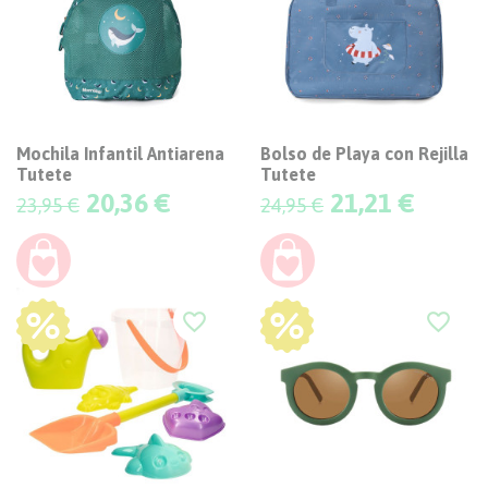
Mochila Infantil Antiarena
Bolso de Playa con Rejilla
Tutete
Tutete
Precio
Precio
20,36 €
21,21 €
23,95 €
24,95 €
-40%
-25%
favorite_border
favorite_border