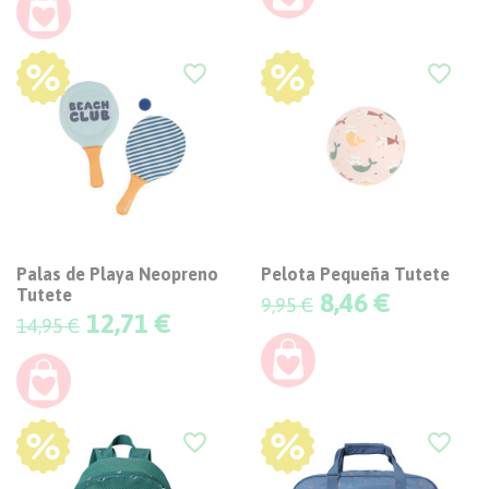
-15%
-15%
favorite_border
favorite_border
Palas de Playa Neopreno
Pelota Pequeña Tutete
Tutete
Precio
8,46 €
9,95 €
Precio
12,71 €
14,95 €
-15%
-15%
favorite_border
favorite_border