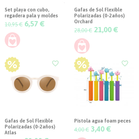
Set playa con cubo,
Gafas de Sol Flexible
regadera pala y moldes
Polarizadas (0-2años)
Orchard
Precio
6,57 €
10,95 €
Precio
21,00 €
28,00 €
-25%
-15%
favorite_border
favorite_border
Gafas de Sol Flexible
Pistola agua foam peces
Polarizadas (0-2años)
Precio
3,40 €
4,00 €
Atlas