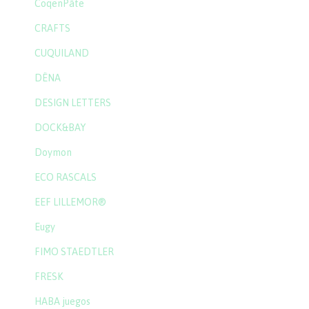
CoqenPâte
CRAFTS
CUQUILAND
DËNA
DESIGN LETTERS
DOCK&BAY
Doymon
ECO RASCALS
EEF LILLEMOR®
Eugy
FIMO STAEDTLER
FRESK
HABA juegos