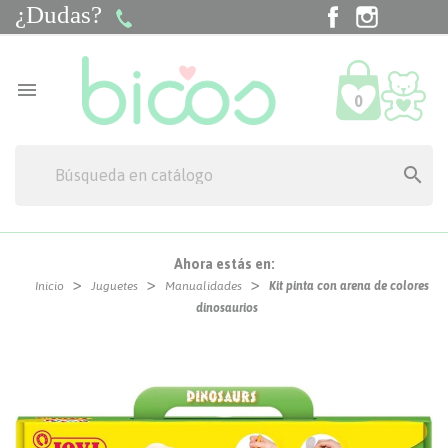
¿Dudas?
Facebook
Instagra
Tik

0

Ahora estás en:
Inicio
Juguetes
Manualidades
Kit pinta con arena de colores
dinosaurios