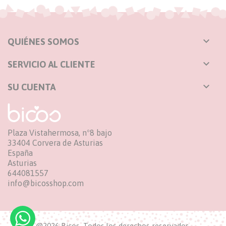

QUIÉNES SOMOS

SERVICIO AL CLIENTE

SU CUENTA
Plaza Vistahermosa, nº8 bajo
33404 Corvera de Asturias
España
Asturias
644081557
info@bicosshop.com
@2026 Bicos. Todos los derechos reservados.