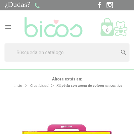
¿Dudas?
Facebook
Instagra
Tik

0

Ahora estás en:
Inicio
Creatividad
Kit pinta con arena de colores unicornios