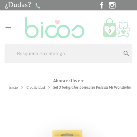
¿Dudas?
Facebook
Instagra
Tik

0

Ahora estás en:
Inicio
Creatividad
Set 3 bolígrafos borrables Pascua Mr Wonderful